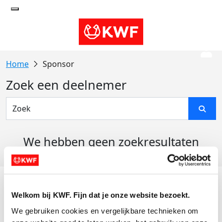
Sponsor
Zoek een deelnemer
We hebben geen zoekresultaten
gevonden
Acties
Welkom bij KWF. Fijn dat je onze website bezoekt.
Actiematerialen
We gebruiken cookies en vergelijkbare technieken om 
Evenementen