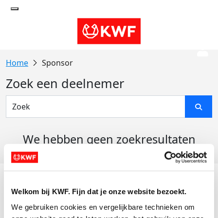
Sponsor
Zoek een deelnemer
We hebben geen zoekresultaten
gevonden
Acties
Welkom bij KWF. Fijn dat je onze website bezoekt.
Actiematerialen
We gebruiken cookies en vergelijkbare technieken om 
Evenementen