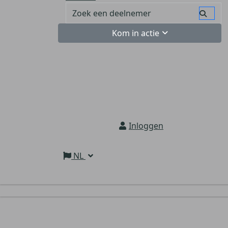
Kom in actie
Inloggen
NL