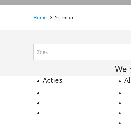
Sponsor
We 
Acties
A
Actiematerialen
Pr
Evenementen
Co
Kom in actie
Al
Ov