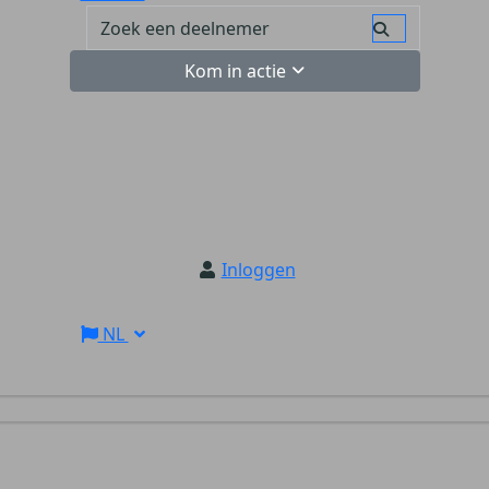
Kom in actie
Inloggen
NL