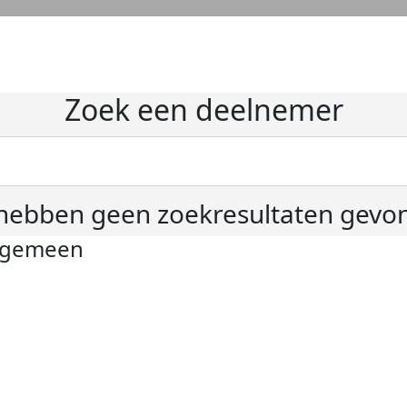
Zoek een deelnemer
hebben geen zoekresultaten gevo
lgemeen
ivacyverklaring
okie instellingen
gemene voorwaarden
er KWF Kankerbestrijding