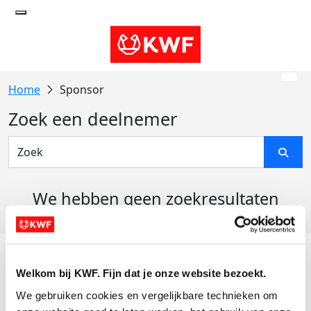
Sponsor
Zoek een deelnemer
We hebben geen zoekresultaten
gevonden
Acties
Welkom bij KWF. Fijn dat je onze website bezoekt.
Actiematerialen
We gebruiken cookies en vergelijkbare technieken om 
Evenementen