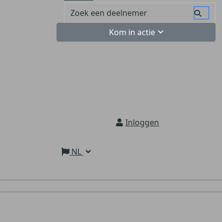
Kom in actie
Inloggen
NL