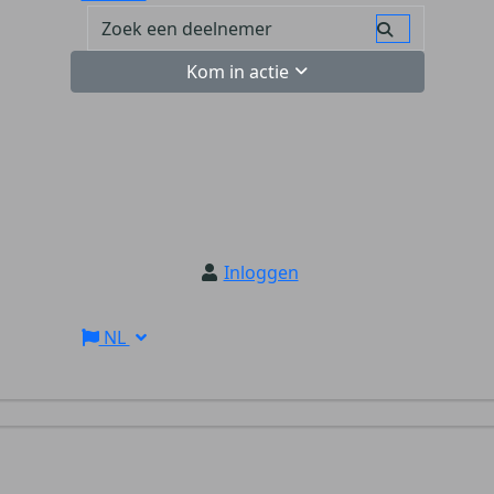
Kom in actie
Inloggen
NL