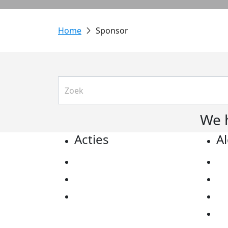
Sponsor
We 
Acties
A
Actiematerialen
Pr
Evenementen
Co
Kom in actie
Al
Ov