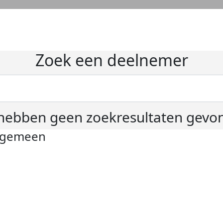
Zoek een deelnemer
hebben geen zoekresultaten gevo
lgemeen
ivacyverklaring
okie instellingen
gemene voorwaarden
er KWF Kankerbestrijding