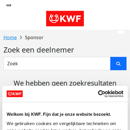
Sponsor
Zoek een deelnemer
We hebben geen zoekresultaten
gevonden
Acties
Welkom bij KWF. Fijn dat je onze website bezoekt.
Actiematerialen
We gebruiken cookies en vergelijkbare technieken om 
Evenementen