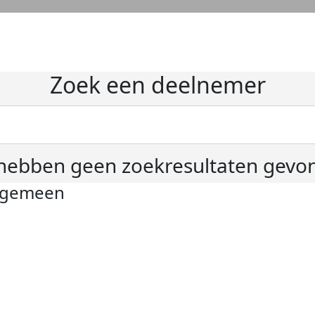
Zoek een deelnemer
hebben geen zoekresultaten gevo
lgemeen
ivacyverklaring
okie instellingen
gemene voorwaarden
er KWF Kankerbestrijding