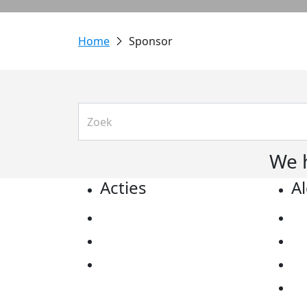
Sponsor
We 
Acties
A
Actiematerialen
Pr
Evenementen
Co
Kom in actie
Al
Ov