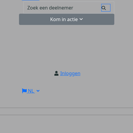
Kom in actie
Inloggen
NL