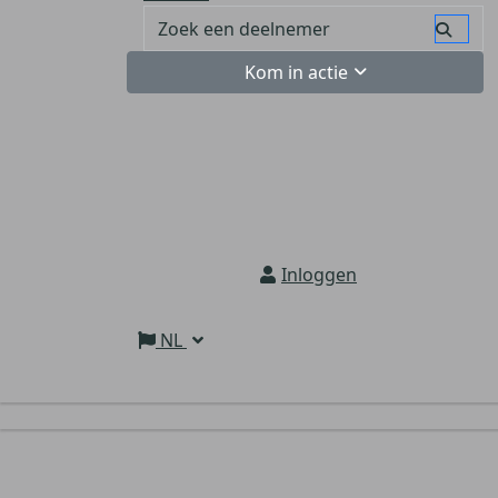
Kom in actie
Inloggen
NL