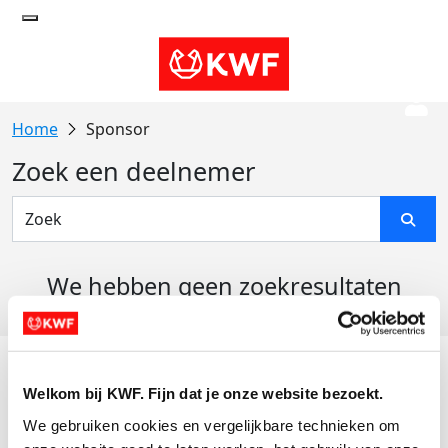
Sponsor
Zoek een deelnemer
We hebben geen zoekresultaten
gevonden
Acties
Welkom bij KWF. Fijn dat je onze website bezoekt.
Actiematerialen
We gebruiken cookies en vergelijkbare technieken om 
Evenementen