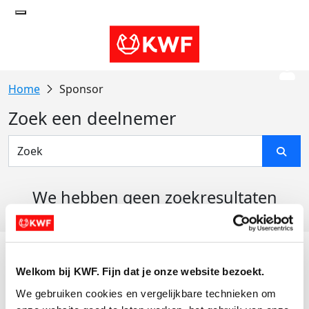
Sponsor
Zoek een deelnemer
We hebben geen zoekresultaten
gevonden
Acties
Welkom bij KWF. Fijn dat je onze website bezoekt.
Actiematerialen
We gebruiken cookies en vergelijkbare technieken om 
Evenementen