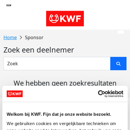
Sponsor
Zoek een deelnemer
We hebben geen zoekresultaten
gevonden
Acties
Welkom bij KWF. Fijn dat je onze website bezoekt.
Actiematerialen
We gebruiken cookies en vergelijkbare technieken om 
Evenementen