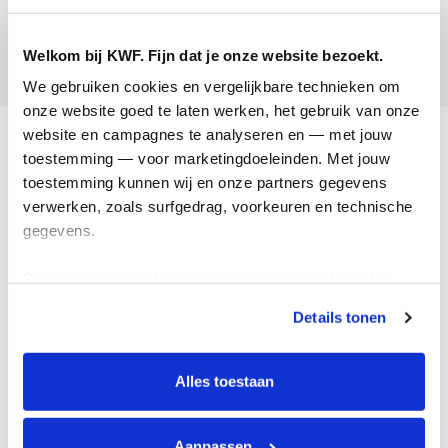
Valentijn van den Berg
Welkom bij KWF. Fijn dat je onze website bezoekt.
Opgehaald:
We gebruiken cookies en vergelijkbare technieken om 
onze website goed te laten werken, het gebruik van onze 
Acties
website en campagnes te analyseren en — met jouw 
toestemming — voor marketingdoeleinden. Met jouw 
Actiematerialen
toestemming kunnen wij en onze partners gegevens 
verwerken, zoals surfgedrag, voorkeuren en technische 
Evenementen
gegevens.
Kom in actie
Deze gegevens helpen ons om campagnes te meten, 
Algemeen
prestaties te verbeteren en relevante KWF-content te 
Details tonen
tonen. Je kunt je toestemming op elk moment wijzigen of 
Privacyverklaring
intrekken via Cookie instellingen onderaan de pagina. De 
lijst met cookies is te vinden in het tabblad “details”.
Cookie instellingen
Alles toestaan
Algemene voorwaarden
Over KWF Kankerbestrijding
Aanpassen