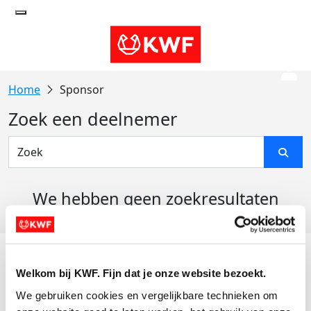
Sponsor
Zoek een deelnemer
We hebben geen zoekresultaten
gevonden
Acties
Welkom bij KWF. Fijn dat je onze website bezoekt.
Actiematerialen
We gebruiken cookies en vergelijkbare technieken om 
Evenementen