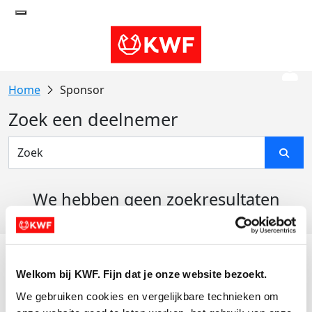
Sponsor
Zoek een deelnemer
We hebben geen zoekresultaten
gevonden
Acties
Welkom bij KWF. Fijn dat je onze website bezoekt.
Actiematerialen
We gebruiken cookies en vergelijkbare technieken om 
Evenementen