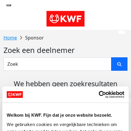
Sponsor
Zoek een deelnemer
We hebben geen zoekresultaten
gevonden
Acties
Welkom bij KWF. Fijn dat je onze website bezoekt.
Actiematerialen
We gebruiken cookies en vergelijkbare technieken om 
Evenementen