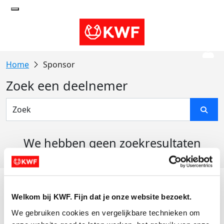
Sponsor
Zoek een deelnemer
We hebben geen zoekresultaten
gevonden
Acties
Welkom bij KWF. Fijn dat je onze website bezoekt.
Actiematerialen
We gebruiken cookies en vergelijkbare technieken om 
Evenementen