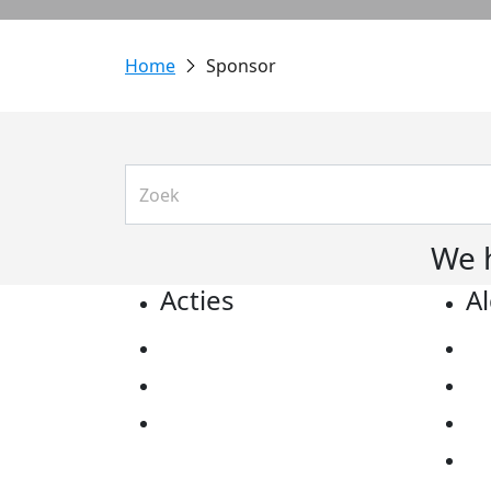
Sponsor
We 
Acties
A
Actiematerialen
Pr
Evenementen
Co
Kom in actie
Al
Ov