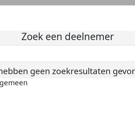
Zoek een deelnemer
hebben geen zoekresultaten gevo
lgemeen
ivacyverklaring
okie instellingen
gemene voorwaarden
er KWF Kankerbestrijding