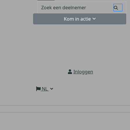
Kom in actie
Inloggen
NL