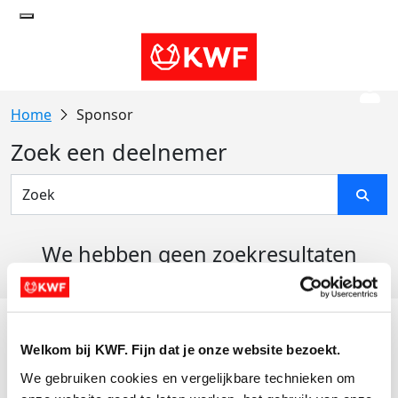
Sponsor
Zoek een deelnemer
We hebben geen zoekresultaten
gevonden
Acties
Welkom bij KWF. Fijn dat je onze website bezoekt.
Actiematerialen
We gebruiken cookies en vergelijkbare technieken om 
Evenementen