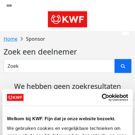
Sponsor
Zoek een deelnemer
We hebben geen zoekresultaten
gevonden
Acties
Welkom bij KWF. Fijn dat je onze website bezoekt.
Actiematerialen
We gebruiken cookies en vergelijkbare technieken om 
Evenementen