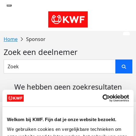
Sponsor
Zoek een deelnemer
We hebben geen zoekresultaten
gevonden
Acties
Welkom bij KWF. Fijn dat je onze website bezoekt.
Actiematerialen
We gebruiken cookies en vergelijkbare technieken om 
Evenementen