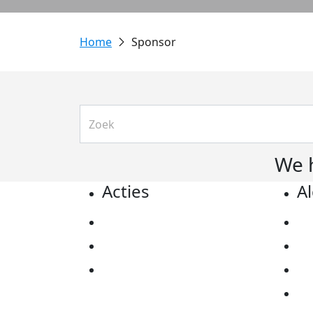
Sponsor
We 
Acties
A
Actiematerialen
Pr
Evenementen
Co
Kom in actie
Al
Ov