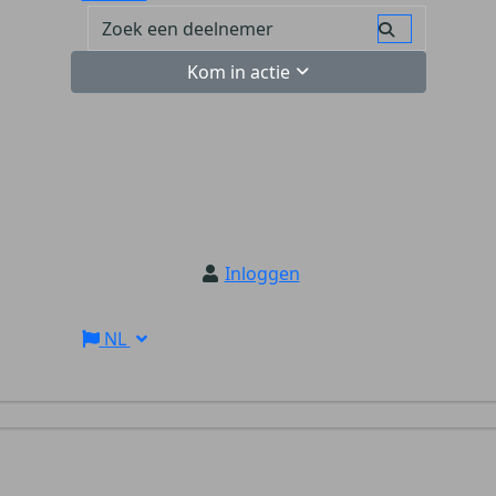
Kom in actie
Inloggen
NL