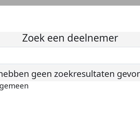
Zoek een deelnemer
hebben geen zoekresultaten gevo
lgemeen
ivacyverklaring
okie instellingen
gemene voorwaarden
er KWF Kankerbestrijding