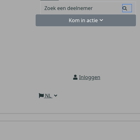
Kom in actie
Inloggen
NL