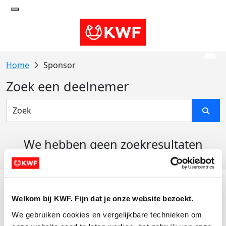
Sponsor
Zoek een deelnemer
We hebben geen zoekresultaten
gevonden
Acties
Welkom bij KWF. Fijn dat je onze website bezoekt.
Actiematerialen
We gebruiken cookies en vergelijkbare technieken om 
Evenementen