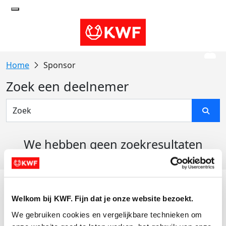
Sponsor
Zoek een deelnemer
We hebben geen zoekresultaten
gevonden
Acties
Welkom bij KWF. Fijn dat je onze website bezoekt.
Actiematerialen
We gebruiken cookies en vergelijkbare technieken om 
Evenementen