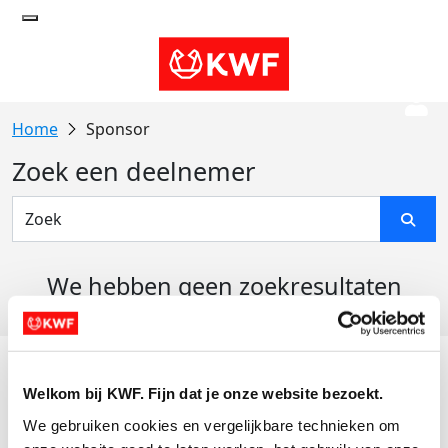
Sponsor
Zoek een deelnemer
We hebben geen zoekresultaten
gevonden
Acties
Welkom bij KWF. Fijn dat je onze website bezoekt.
Actiematerialen
We gebruiken cookies en vergelijkbare technieken om 
Evenementen