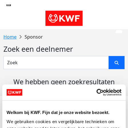
Sponsor
Zoek een deelnemer
We hebben geen zoekresultaten
gevonden
Acties
Welkom bij KWF. Fijn dat je onze website bezoekt.
Actiematerialen
We gebruiken cookies en vergelijkbare technieken om 
Evenementen