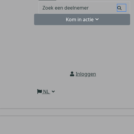
Kom in actie
Inloggen
NL