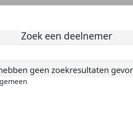
Zoek een deelnemer
hebben geen zoekresultaten gevo
lgemeen
ivacyverklaring
okie instellingen
gemene voorwaarden
er KWF Kankerbestrijding