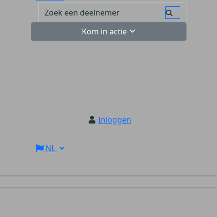
Kom in actie
Inloggen
NL