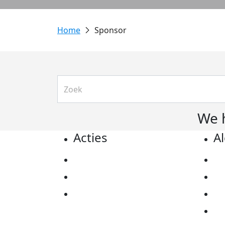
Sponsor
We 
Acties
A
Actiematerialen
Pr
Evenementen
Co
Kom in actie
Al
Ov