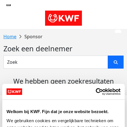
Sponsor
Zoek een deelnemer
We hebben geen zoekresultaten
gevonden
Acties
Welkom bij KWF. Fijn dat je onze website bezoekt.
Actiematerialen
We gebruiken cookies en vergelijkbare technieken om 
Evenementen