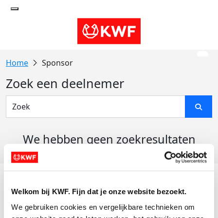
Sponsor
Zoek een deelnemer
We hebben geen zoekresultaten
gevonden
Acties
Welkom bij KWF. Fijn dat je onze website bezoekt.
Actiematerialen
We gebruiken cookies en vergelijkbare technieken om 
Evenementen