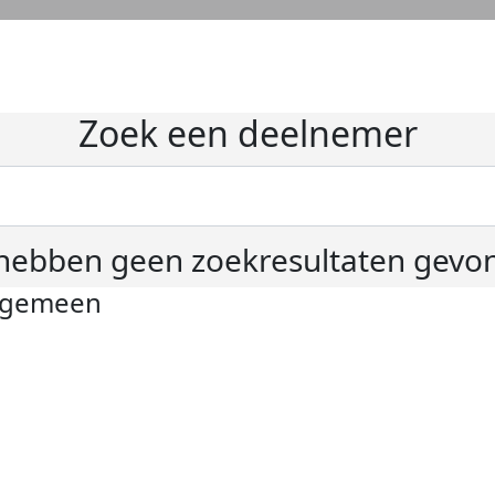
Zoek een deelnemer
hebben geen zoekresultaten gevo
lgemeen
ivacyverklaring
okie instellingen
gemene voorwaarden
er KWF Kankerbestrijding