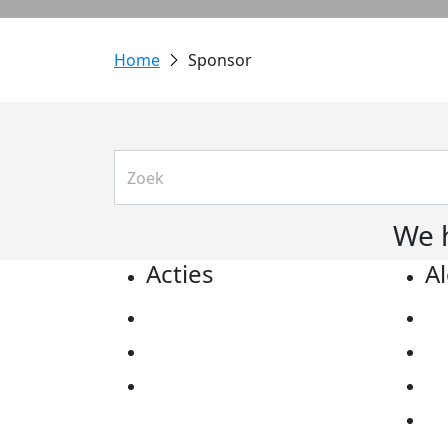
Sponsor
We 
Acties
A
Actiematerialen
Pr
Evenementen
Co
Kom in actie
Al
Ov