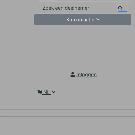
Kom in actie
Inloggen
NL