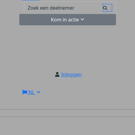
Kom in actie
Inloggen
NL