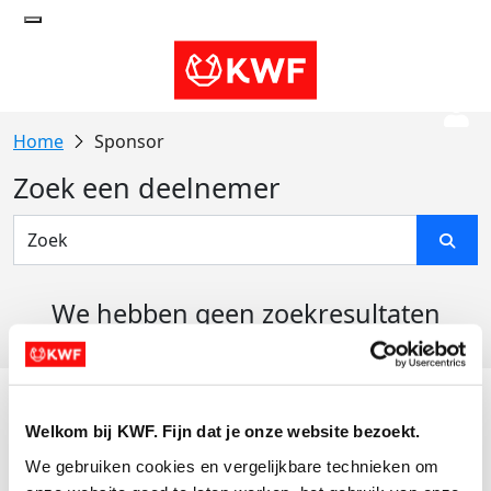
Sponsor
Zoek een deelnemer
We hebben geen zoekresultaten
gevonden
Acties
Welkom bij KWF. Fijn dat je onze website bezoekt.
Actiematerialen
We gebruiken cookies en vergelijkbare technieken om 
Evenementen