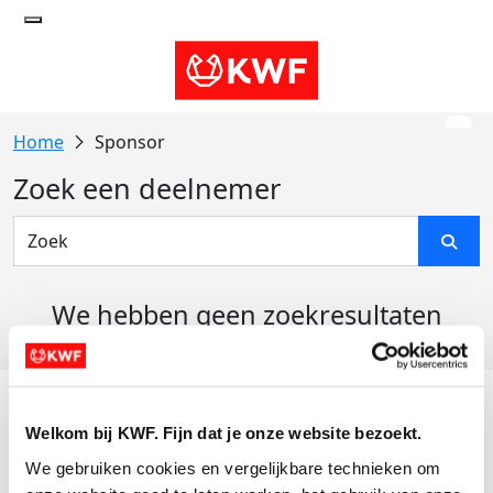
Sponsor
Zoek een deelnemer
We hebben geen zoekresultaten
gevonden
Acties
Welkom bij KWF. Fijn dat je onze website bezoekt.
Actiematerialen
We gebruiken cookies en vergelijkbare technieken om 
Evenementen