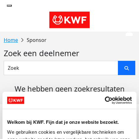
Sponsor
Zoek een deelnemer
We hebben geen zoekresultaten
gevonden
Acties
Welkom bij KWF. Fijn dat je onze website bezoekt.
Actiematerialen
We gebruiken cookies en vergelijkbare technieken om 
Evenementen