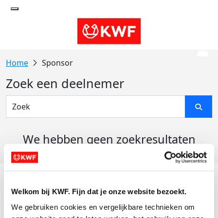
Sponsor
Zoek een deelnemer
We hebben geen zoekresultaten
gevonden
Acties
Welkom bij KWF. Fijn dat je onze website bezoekt.
Actiematerialen
We gebruiken cookies en vergelijkbare technieken om 
Evenementen