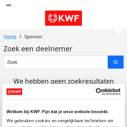
Sponsor
Zoek een deelnemer
We hebben geen zoekresultaten
gevonden
Acties
Welkom bij KWF. Fijn dat je onze website bezoekt.
Actiematerialen
We gebruiken cookies en vergelijkbare technieken om 
Evenementen