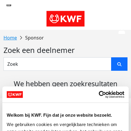
Sponsor
Zoek een deelnemer
We hebben geen zoekresultaten
gevonden
Acties
Welkom bij KWF. Fijn dat je onze website bezoekt.
Actiematerialen
We gebruiken cookies en vergelijkbare technieken om 
Evenementen