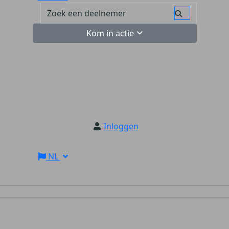
Kom in actie
Inloggen
NL