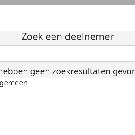
Zoek een deelnemer
hebben geen zoekresultaten gevo
lgemeen
ivacyverklaring
okie instellingen
gemene voorwaarden
er KWF Kankerbestrijding