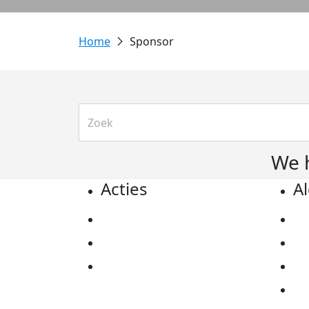
Sponsor
We 
Acties
A
Actiematerialen
Pr
Evenementen
Co
Kom in actie
Al
Ov