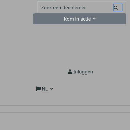
Kom in actie
Inloggen
NL