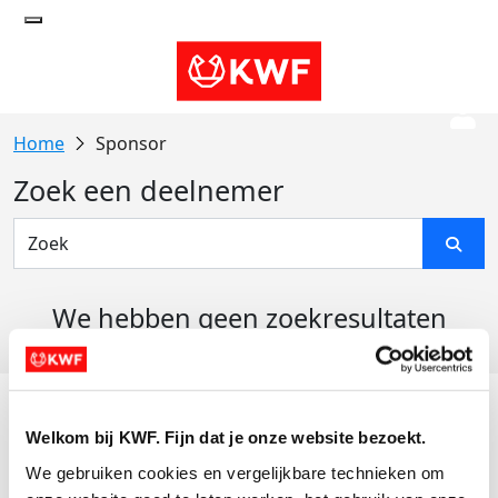
Sponsor
Zoek een deelnemer
We hebben geen zoekresultaten
gevonden
Acties
Welkom bij KWF. Fijn dat je onze website bezoekt.
Actiematerialen
We gebruiken cookies en vergelijkbare technieken om 
Evenementen