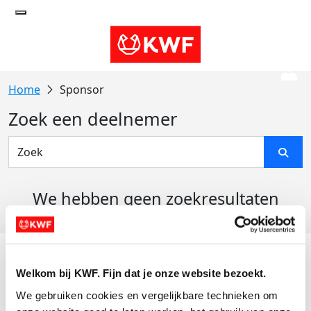
Sponsor
Zoek een deelnemer
We hebben geen zoekresultaten
gevonden
Acties
Welkom bij KWF. Fijn dat je onze website bezoekt.
Actiematerialen
We gebruiken cookies en vergelijkbare technieken om 
Evenementen