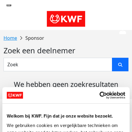
Sponsor
Zoek een deelnemer
We hebben geen zoekresultaten
gevonden
Acties
Welkom bij KWF. Fijn dat je onze website bezoekt.
Actiematerialen
We gebruiken cookies en vergelijkbare technieken om 
Evenementen