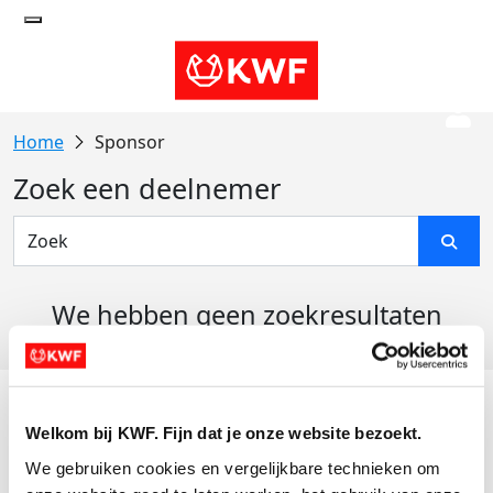
Sponsor
Zoek een deelnemer
We hebben geen zoekresultaten
gevonden
Acties
Welkom bij KWF. Fijn dat je onze website bezoekt.
Actiematerialen
We gebruiken cookies en vergelijkbare technieken om 
Evenementen