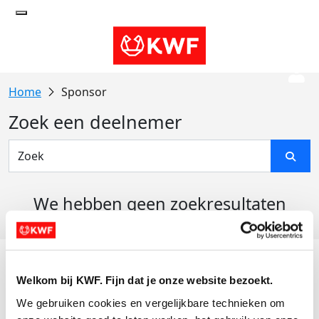
Sponsor
Zoek een deelnemer
We hebben geen zoekresultaten
gevonden
Acties
Welkom bij KWF. Fijn dat je onze website bezoekt.
Actiematerialen
We gebruiken cookies en vergelijkbare technieken om 
Evenementen