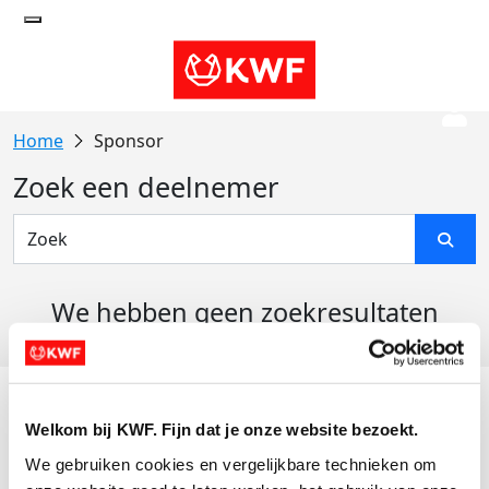
Sponsor
Zoek een deelnemer
We hebben geen zoekresultaten
gevonden
Acties
Welkom bij KWF. Fijn dat je onze website bezoekt.
Actiematerialen
We gebruiken cookies en vergelijkbare technieken om 
Evenementen