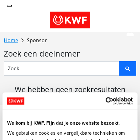
Sponsor
Zoek een deelnemer
We hebben geen zoekresultaten
gevonden
Acties
Welkom bij KWF. Fijn dat je onze website bezoekt.
Actiematerialen
We gebruiken cookies en vergelijkbare technieken om 
Evenementen