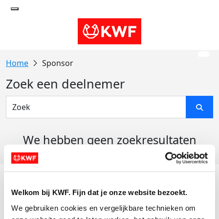
Sponsor
Zoek een deelnemer
We hebben geen zoekresultaten
gevonden
Acties
Welkom bij KWF. Fijn dat je onze website bezoekt.
Actiematerialen
We gebruiken cookies en vergelijkbare technieken om 
Evenementen