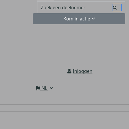
Kom in actie
Inloggen
NL