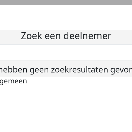
Zoek een deelnemer
hebben geen zoekresultaten gevo
lgemeen
ivacyverklaring
okie instellingen
gemene voorwaarden
er KWF Kankerbestrijding