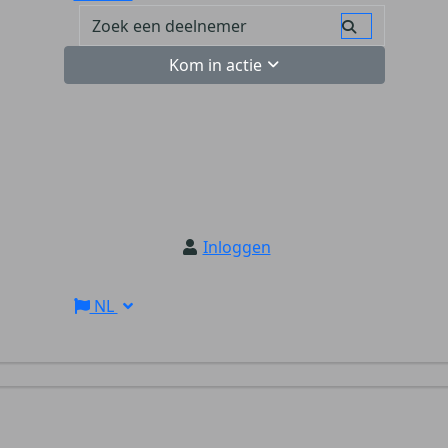
Kom in actie
Inloggen
NL