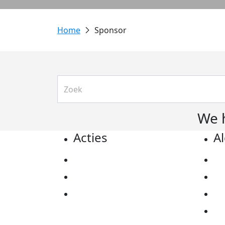
Sponsor
We 
Acties
A
Actiematerialen
Pr
Evenementen
Co
Kom in actie
Al
Ov