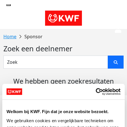
Sponsor
Zoek een deelnemer
We hebben geen zoekresultaten
gevonden
Acties
Welkom bij KWF. Fijn dat je onze website bezoekt.
Actiematerialen
We gebruiken cookies en vergelijkbare technieken om 
Evenementen