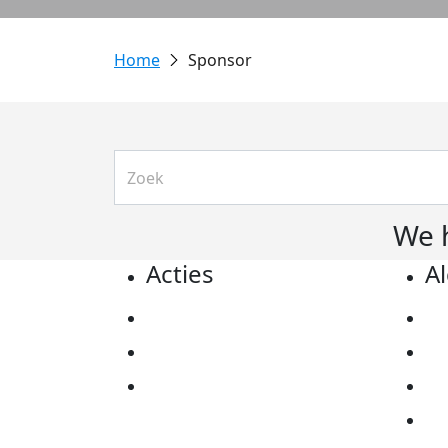
Sponsor
We 
Acties
A
Actiematerialen
Pr
Evenementen
Co
Kom in actie
Al
Ov