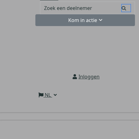
Kom in actie
Inloggen
NL