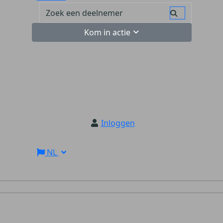
Kom in actie
Inloggen
NL