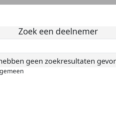
Zoek een deelnemer
hebben geen zoekresultaten gevo
lgemeen
ivacyverklaring
okie instellingen
gemene voorwaarden
er KWF Kankerbestrijding