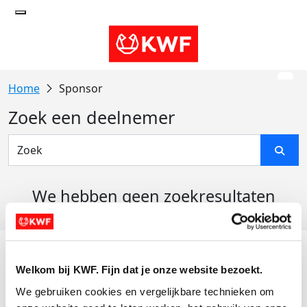
Sponsor
Zoek een deelnemer
We hebben geen zoekresultaten
gevonden
Acties
Welkom bij KWF. Fijn dat je onze website bezoekt.
Actiematerialen
We gebruiken cookies en vergelijkbare technieken om 
Evenementen