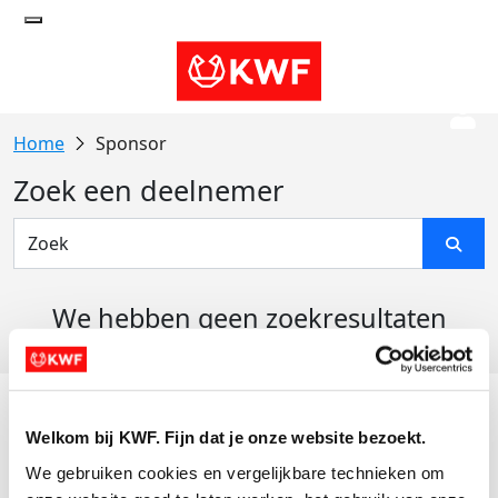
Sponsor
Zoek een deelnemer
We hebben geen zoekresultaten
gevonden
Acties
Welkom bij KWF. Fijn dat je onze website bezoekt.
Actiematerialen
We gebruiken cookies en vergelijkbare technieken om 
Evenementen