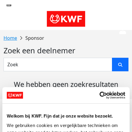
Sponsor
Zoek een deelnemer
We hebben geen zoekresultaten
gevonden
Acties
Welkom bij KWF. Fijn dat je onze website bezoekt.
Actiematerialen
We gebruiken cookies en vergelijkbare technieken om 
Evenementen