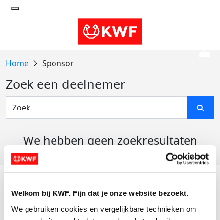
Sponsor
Zoek een deelnemer
We hebben geen zoekresultaten
gevonden
Acties
Welkom bij KWF. Fijn dat je onze website bezoekt.
Actiematerialen
We gebruiken cookies en vergelijkbare technieken om 
Evenementen